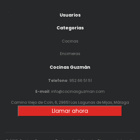
.
Usuarios
Categorias
Cocinas
Encimeras
Cocinas Guzmán
Telefono
:
952 66 51 51
E-mail
: info@cocinasguzman.com
Camino Viejo de Coín, 6, 29651 Las Lagunas de Mijas, Málaga
Llamar ahora