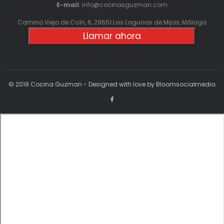
E-mail
: info@cocinasguzman.com
Camino Viejo de Coín, 6, 29651 Las Lagunas de Mijas, Málaga
Llamar ahora
© 2019 Cocina Guzman - Designed with love by Bloomsocialmedia