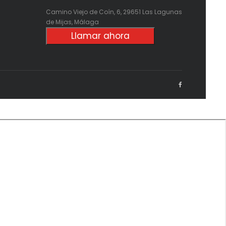
Camino Viejo de Coín, 6, 29651 Las Lagunas
de Mijas, Málaga
Llamar ahora