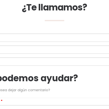
¿Te llamamos?
podemos ayudar?
esea dejar algún comentario?
s
*