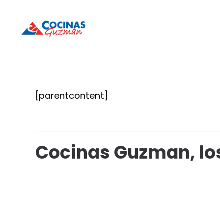
Cocinas
Cocinas
Guzmán
Guzmán
[parentcontent]
Cocinas Guzman, los