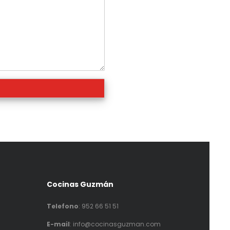
Cocinas Guzmán
Telefono
:
952 66 51 51
E-mail
: info@cocinasguzman.com