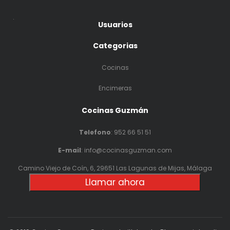
.
Usuarios
Categorias
Cocinas
Encimeras
Cocinas Guzmán
Telefono
:
952 66 51 51
E-mail
: info@cocinasguzman.com
Camino Viejo de Coín, 6, 29651 Las Lagunas de Mijas, Málaga
Llamar ahora