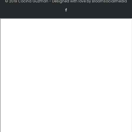
© 2019 Cocina Guzman - Designed with love by Bloomsocialmedia