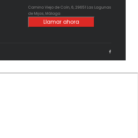
Camino Viejo de Coín, 6, 29651 Las Lagunas
de Mijas, Málaga
Llamar ahora