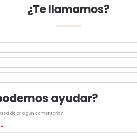
¿Te llamamos?
podemos ayudar?
esea dejar algún comentario?
s
*