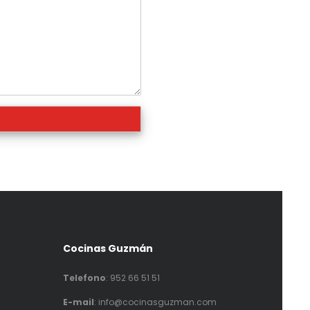
Cocinas Guzmán
Telefono
:
952 66 51 51
E-mail
: info@cocinasguzman.com