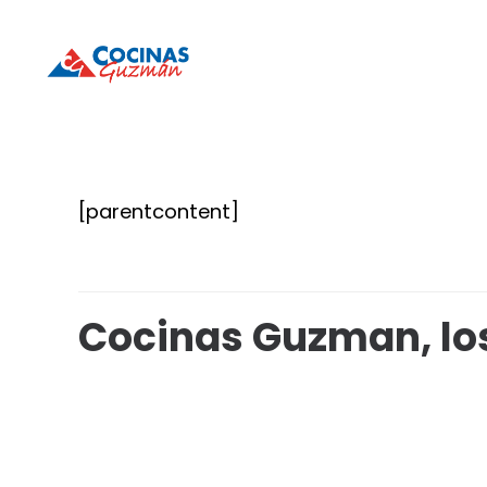
Cocinas
Cocinas
Guzmán
Guzmán
[parentcontent]
Cocinas Guzman, lo