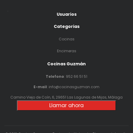
.
Usuarios
Categorias
Cocinas
Encimeras
Cocinas Guzmán
Telefono
:
952 66 51 51
E-mail
: info@cocinasguzman.com
Camino Viejo de Coín, 6, 29651 Las Lagunas de Mijas, Málaga
Llamar ahora