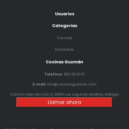
.
Usuarios
Categorias
Cocinas
Encimeras
Cocinas Guzmán
Telefono
:
952 66 51 51
E-mail
: info@cocinasguzman.com
Camino Viejo de Coín, 6, 29651 Las Lagunas de Mijas, Málaga
Llamar ahora