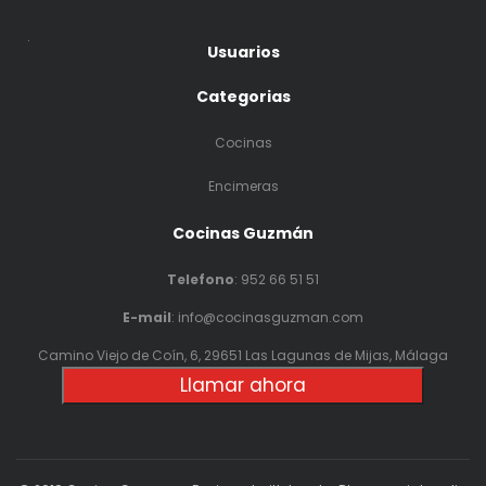
.
Usuarios
Categorias
Cocinas
Encimeras
Cocinas Guzmán
Telefono
:
952 66 51 51
E-mail
: info@cocinasguzman.com
Camino Viejo de Coín, 6, 29651 Las Lagunas de Mijas, Málaga
Llamar ahora