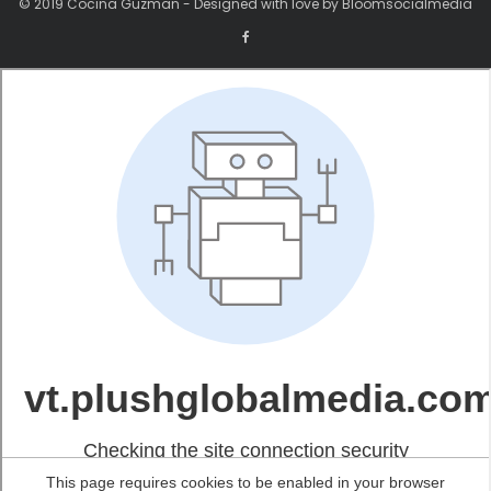
© 2019 Cocina Guzman - Designed with love by Bloomsocialmedia