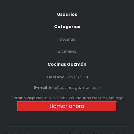
.
Usuarios
Categorias
Cocinas
Encimeras
Cocinas Guzmán
Telefono
:
952 66 51 51
E-mail
: info@cocinasguzman.com
Camino Viejo de Coín, 6, 29651 Las Lagunas de Mijas, Málaga
Llamar ahora