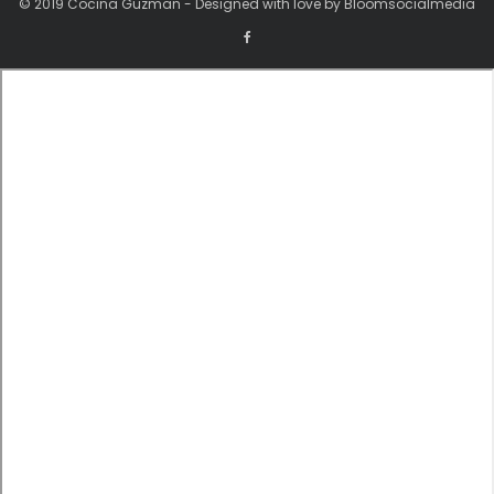
© 2019 Cocina Guzman - Designed with love by Bloomsocialmedia