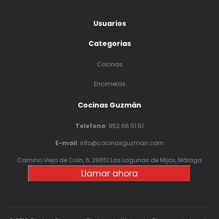
.
Usuarios
Categorias
Cocinas
Encimeras
Cocinas Guzmán
Telefono
:
952 66 51 51
E-mail
: info@cocinasguzman.com
Camino Viejo de Coín, 6, 29651 Las Lagunas de Mijas, Málaga
Llamar ahora