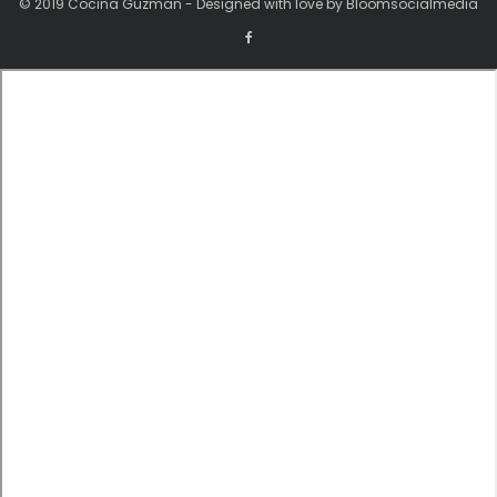
© 2019 Cocina Guzman - Designed with love by Bloomsocialmedia