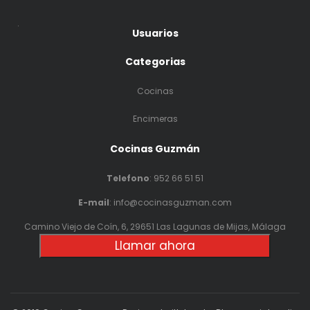
.
Usuarios
Categorias
Cocinas
Encimeras
Cocinas Guzmán
Telefono
:
952 66 51 51
E-mail
: info@cocinasguzman.com
Camino Viejo de Coín, 6, 29651 Las Lagunas de Mijas, Málaga
Llamar ahora