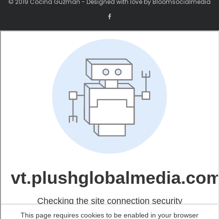
© 2019 Cocina Guzman - Designed with love by Bloomsocialmedia