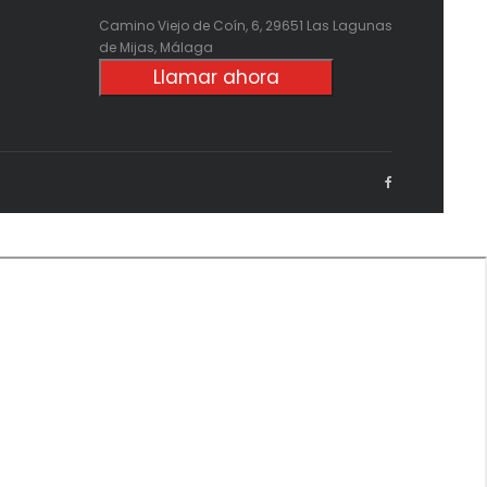
Camino Viejo de Coín, 6, 29651 Las Lagunas
de Mijas, Málaga
Llamar ahora