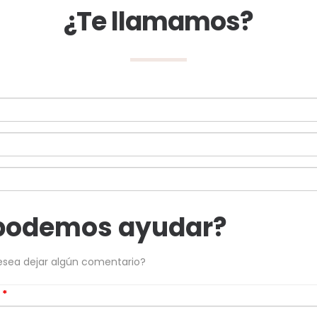
¿Te llamamos?
podemos ayudar?
esea dejar algún comentario?
s
*