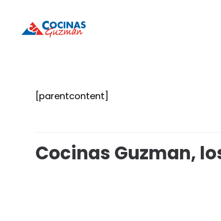
Cocinas
Cocinas
Guzmán
Guzmán
[parentcontent]
Cocinas Guzman, los