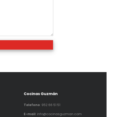
Cocinas Guzmán
Telefono
:
952 66 51 51
E-mail
: info@cocinasguzman.com