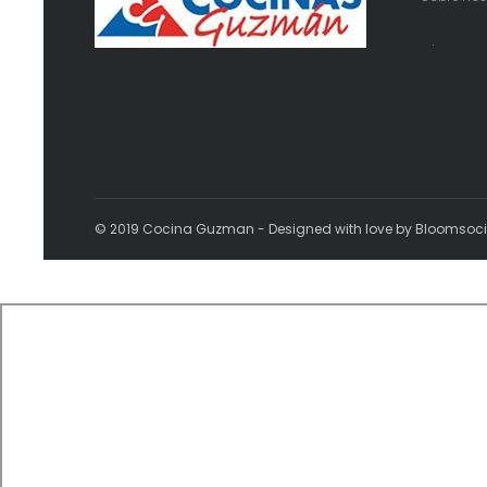
.
© 2019 Cocina Guzman - Designed with love by Bloomsoc