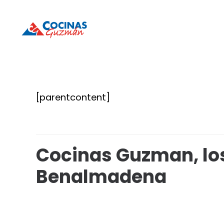
Cocinas
Cocinas
Guzmán
Guzmán
[parentcontent]
Cocinas Guzman, los
Benalmadena