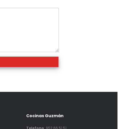
Cocinas Guzmán
Telefono
:
952 66 51 51