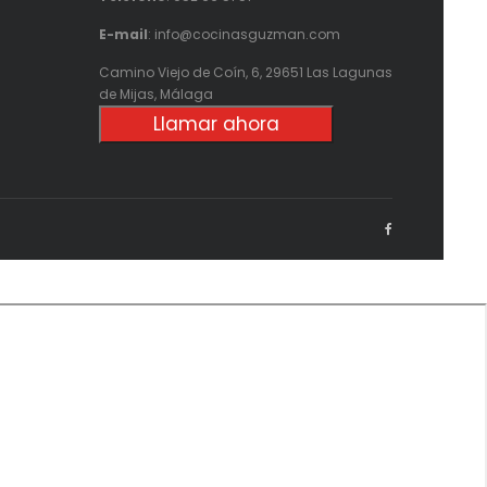
E-mail
: info@cocinasguzman.com
Camino Viejo de Coín, 6, 29651 Las Lagunas
de Mijas, Málaga
Llamar ahora