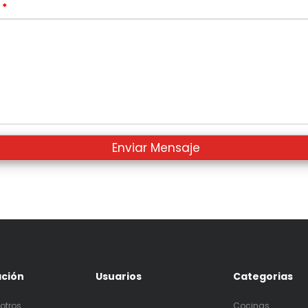
s
*
ación
Usuarios
Categorias
otros
Cocinas