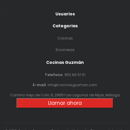
.
Usuarios
Categorias
Cocinas
Encimeras
Cocinas Guzmán
Telefono
:
952 66 51 51
E-mail
: info@cocinasguzman.com
Camino Viejo de Coín, 6, 29651 Las Lagunas de Mijas, Málaga
Llamar ahora