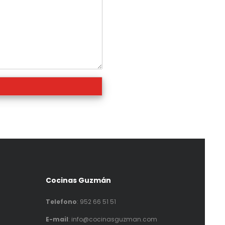
Cocinas Guzmán
Telefono
:
952 66 51 51
E-mail
: info@cocinasguzman.com