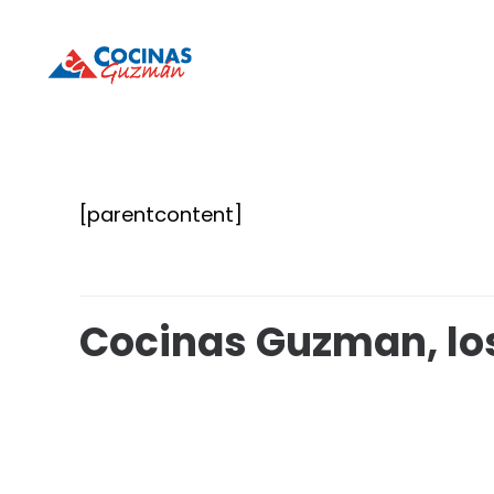
Cocinas
Cocinas
Guzmán
Guzmán
[parentcontent]
Cocinas Guzman, lo