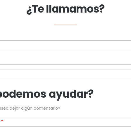
¿Te llamamos?
podemos ayudar?
esea dejar algún comentario?
s
*