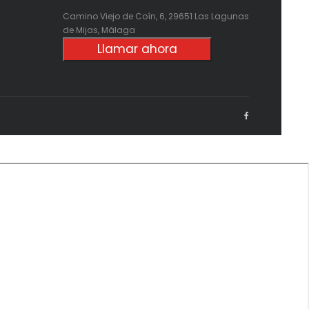
Camino Viejo de Coín, 6, 29651 Las Lagunas
de Mijas, Málaga
Llamar ahora