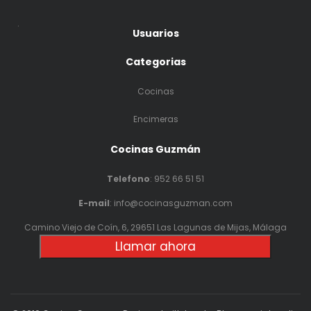
.
Usuarios
Categorias
Cocinas
Encimeras
Cocinas Guzmán
Telefono
:
952 66 51 51
E-mail
: info@cocinasguzman.com
Camino Viejo de Coín, 6, 29651 Las Lagunas de Mijas, Málaga
Llamar ahora