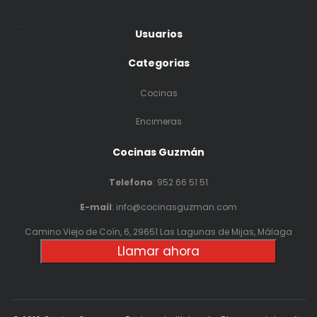
.
Usuarios
Categorias
Cocinas
Encimeras
Cocinas Guzmán
Telefono
:
952 66 51 51
E-mail
: info@cocinasguzman.com
Camino Viejo de Coín, 6, 29651 Las Lagunas de Mijas, Málaga
Llamar ahora