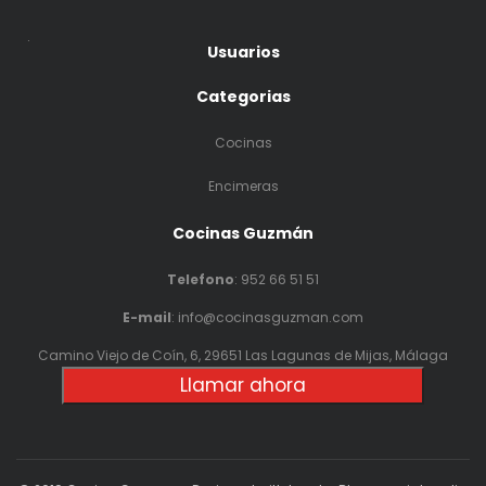
.
Usuarios
Categorias
Cocinas
Encimeras
Cocinas Guzmán
Telefono
:
952 66 51 51
E-mail
: info@cocinasguzman.com
Camino Viejo de Coín, 6, 29651 Las Lagunas de Mijas, Málaga
Llamar ahora