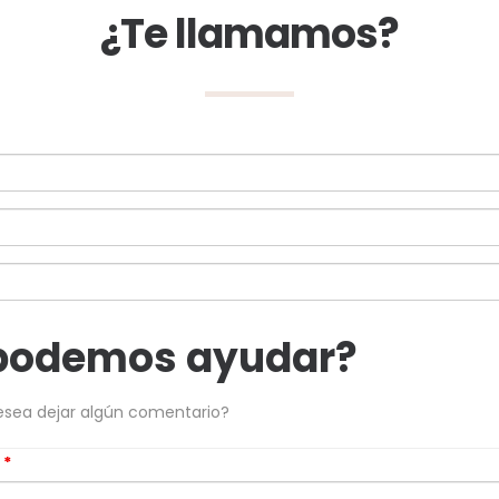
¿Te llamamos?
podemos ayudar?
esea dejar algún comentario?
s
*