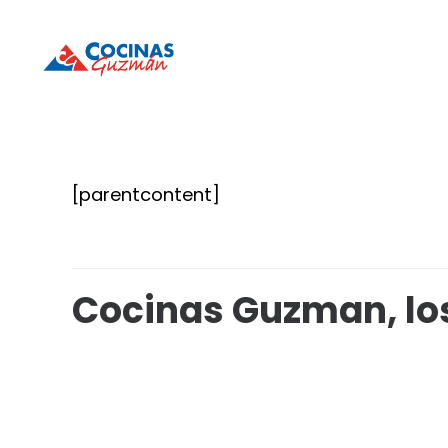
Cocinas
Cocinas
Guzmán
Guzmán
[parentcontent]
Cocinas Guzman, los