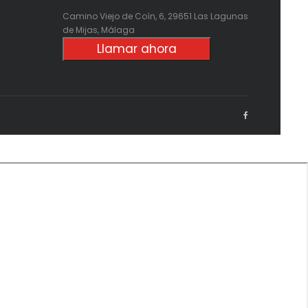
Camino Viejo de Coín, 6, 29651 Las Lagunas
de Mijas, Málaga
Llamar ahora