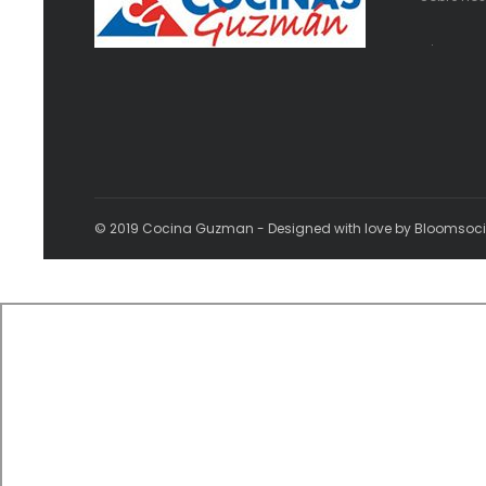
.
© 2019 Cocina Guzman - Designed with love by Bloomsoc