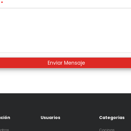
s
*
ación
Usuarios
Categorias
otros
Cocinas