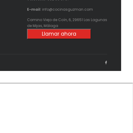
E-mail
: info@cocinasguzman.com
Camino Viejo de Coín, 6, 29651 Las Lagunas
de Mijas, Málaga
Llamar ahora