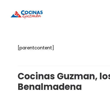
Cocinas
Cocinas
Guzmán
Guzmán
[parentcontent]
Cocinas Guzman, los
Benalmadena