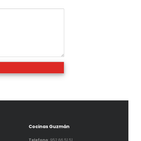
Cocinas Guzmán
Telefono
:
952 66 51 51