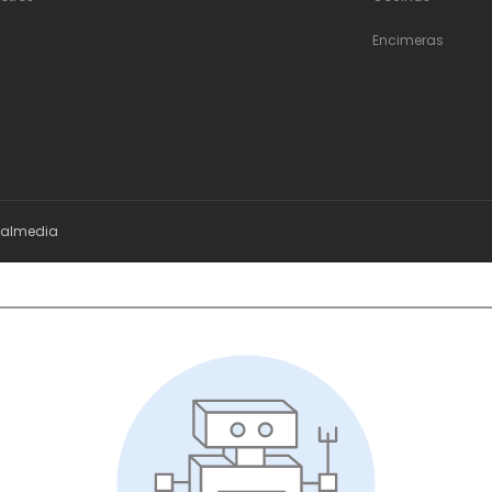
Encimeras
ialmedia