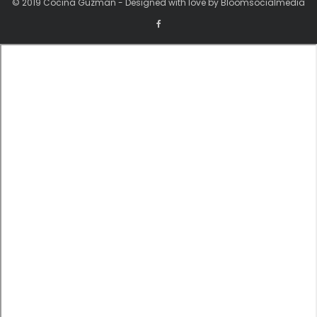
© 2019 Cocina Guzman - Designed with love by Bloomsocialmedia