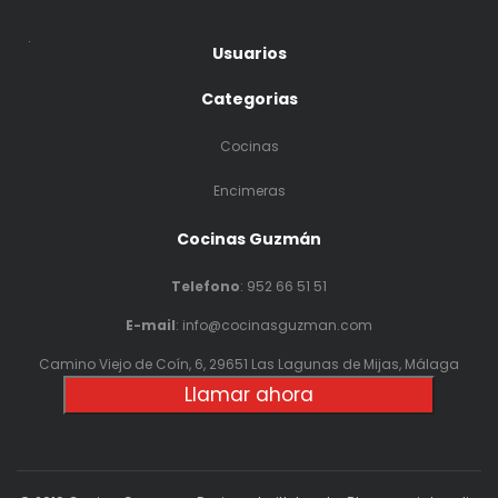
.
Usuarios
Categorias
Cocinas
Encimeras
Cocinas Guzmán
Telefono
:
952 66 51 51
E-mail
: info@cocinasguzman.com
Camino Viejo de Coín, 6, 29651 Las Lagunas de Mijas, Málaga
Llamar ahora