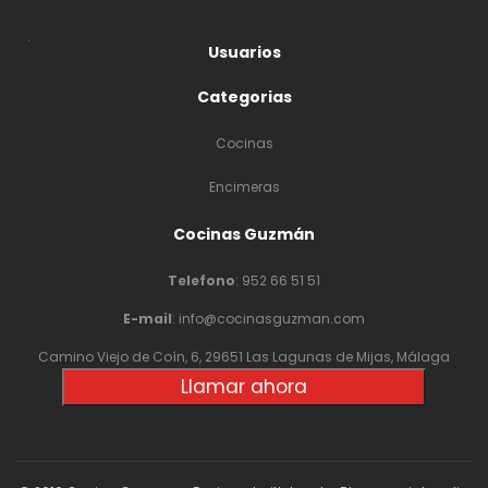
.
Usuarios
Categorias
Cocinas
Encimeras
Cocinas Guzmán
Telefono
:
952 66 51 51
E-mail
: info@cocinasguzman.com
Camino Viejo de Coín, 6, 29651 Las Lagunas de Mijas, Málaga
Llamar ahora