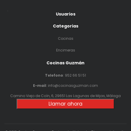
.
Usuarios
Categorias
Cocinas
Encimeras
Cocinas Guzmán
Telefono
:
952 66 51 51
E-mail
: info@cocinasguzman.com
Camino Viejo de Coín, 6, 29651 Las Lagunas de Mijas, Málaga
Llamar ahora