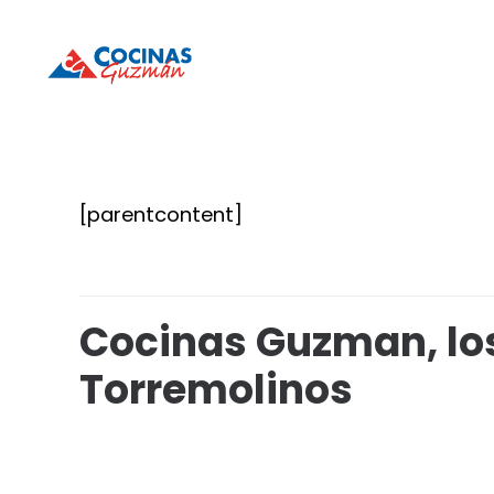
Cocinas
Cocinas
Guzmán
Guzmán
[parentcontent]
Cocinas Guzman, los
Torremolinos