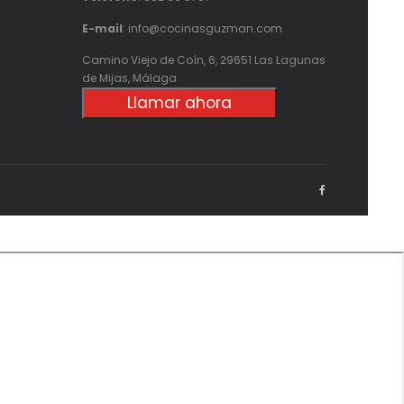
E-mail
: info@cocinasguzman.com
Camino Viejo de Coín, 6, 29651 Las Lagunas
de Mijas, Málaga
Llamar ahora