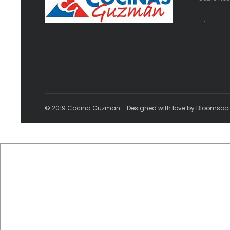
.
© 2019 Cocina Guzman - Designed with love by Bloomsoc