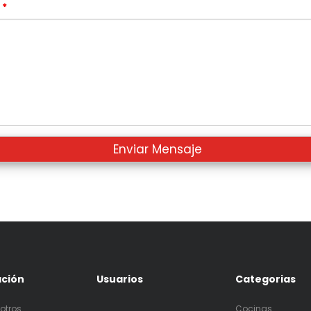
s
*
ación
Usuarios
Categorias
otros
Cocinas