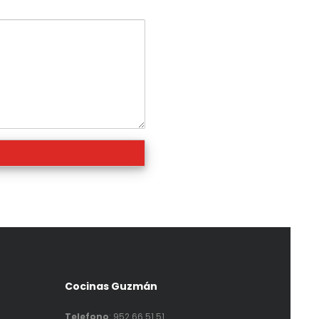
Cocinas Guzmán
Telefono
:
952 66 51 51