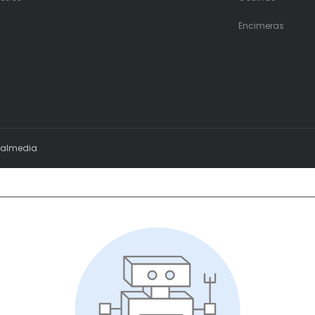
Encimeras
ialmedia