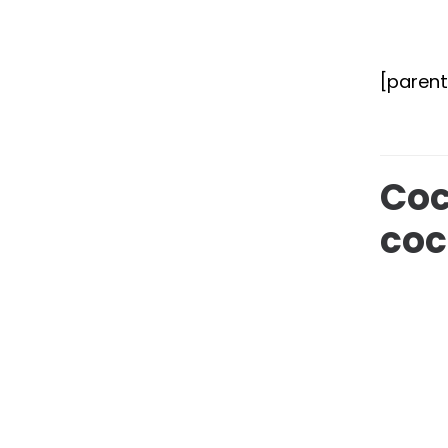
[paren
Coc
coc