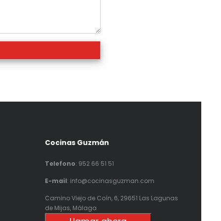
Cocinas Guzmán
Telefono
:
952 66 51 51
E-mail
: info@cocinasguzman.com
Camino Viejo de Coín, 6, 29651 Las Lagunas
de Mijas, Málaga