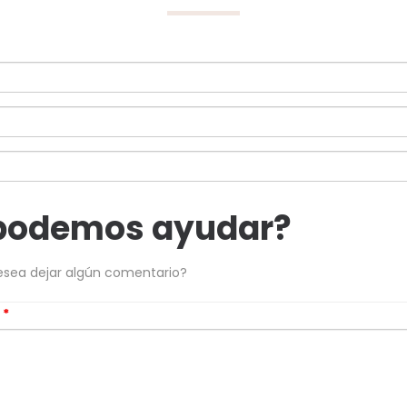
podemos ayudar?
esea dejar algún comentario?
s
*