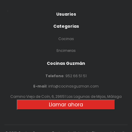
.
Usuarios
Categorias
Cocinas
Encimeras
Cocinas Guzmán
Telefono
:
952 66 51 51
E-mail
: info@cocinasguzman.com
Camino Viejo de Coín, 6, 29651 Las Lagunas de Mijas, Málaga
Llamar ahora