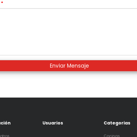
s
*
ación
Usuarios
Categorias
otros
Cocinas