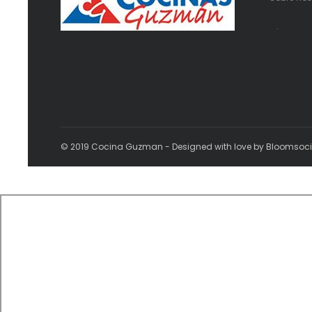
.
© 2019 Cocina Guzman - Designed with love by Bloomsoc