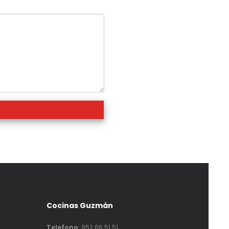
Cocinas Guzmán
Telefono
:
952 66 51 51