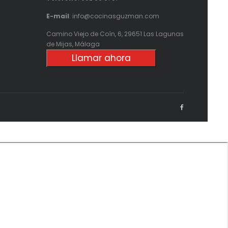
E-mail
: info@cocinasguzman.com
Camino Viejo de Coín, 6, 29651 Las Lagunas
de Mijas, Málaga
Llamar ahora