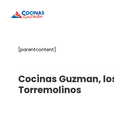
Cocinas
Cocinas
Guzmán
Guzmán
[parentcontent]
Cocinas Guzman, los
Torremolinos