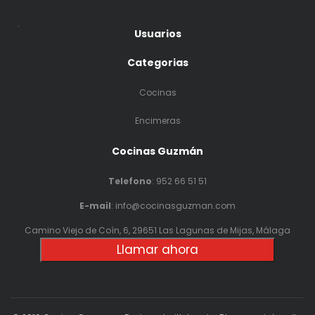
.
Usuarios
Categorias
Cocinas
Encimeras
Cocinas Guzmán
Telefono
:
952 66 51 51
E-mail
: info@cocinasguzman.com
Camino Viejo de Coín, 6, 29651 Las Lagunas de Mijas, Málaga
Llamar ahora