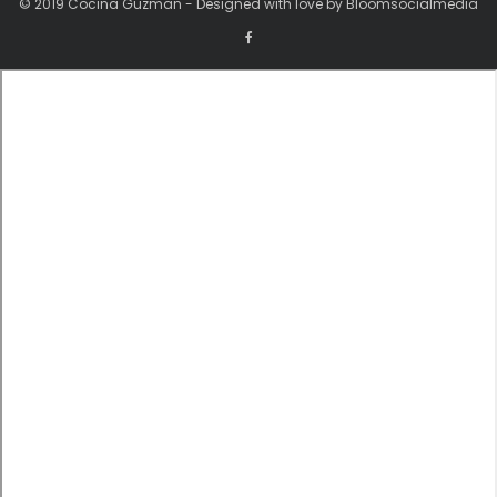
© 2019 Cocina Guzman - Designed with love by Bloomsocialmedia