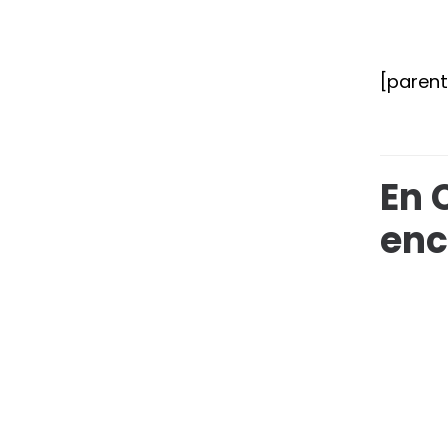
[paren
En 
enc