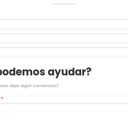
podemos ayudar?
esea dejar algún comentario?
s
*