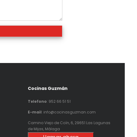
Cocinas Guzmán
Telefono
:
952 66 51 51
E-mail
: info@cocinasguzman.com
Camino Viejo de Coín, 6, 29651 Las Lagunas
de Mijas, Málaga