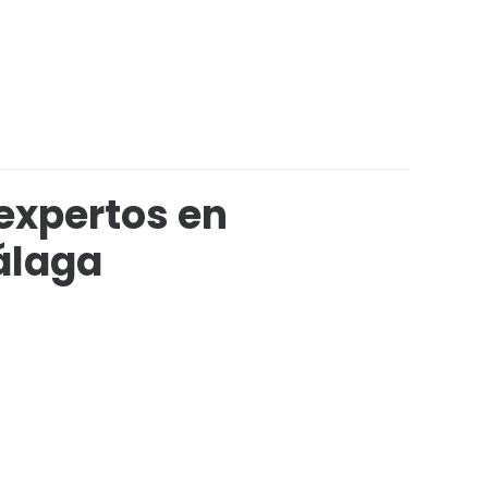
expertos en
álaga