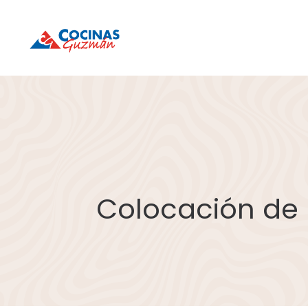
Cocinas
Cocinas
Guzmán
Guzmán
Colocación de