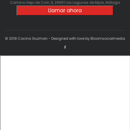
Camino Viejo de Coín, 6, 29651 Las Lagunas de Mijas, Málaga
Llamar ahora
© 2019 Cocina Guzman - Designed with love by Bloomsocialmedia