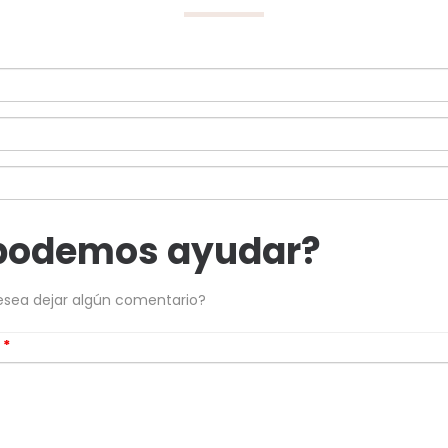
podemos ayudar?
esea dejar algún comentario?
s
*