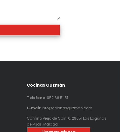
Cocinas Guzmán
Telefono
:
952 66 51 51
E-mail
: info@cocinasguzman.com
Camino Viejo de Coín, 6, 29651 Las Lagunas
de Mijas, Málaga