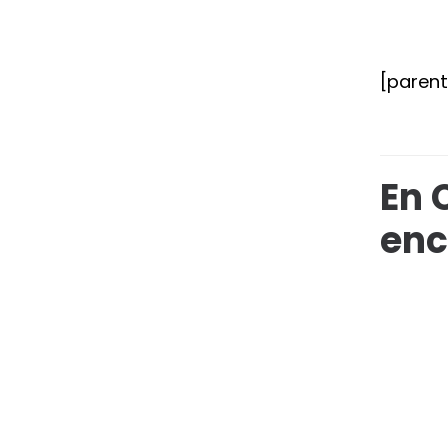
[paren
En 
enc