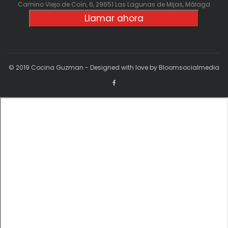
Camino Viejo de Coín, 6, 29651 Las Lagunas de Mijas, Málaga
Llamar ahora
© 2019 Cocina Guzman - Designed with love by Bloomsocialmedia