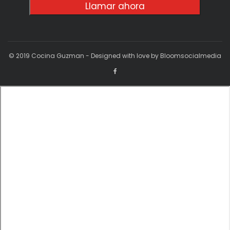
Llamar ahora
© 2019 Cocina Guzman - Designed with love by Bloomsocialmedia