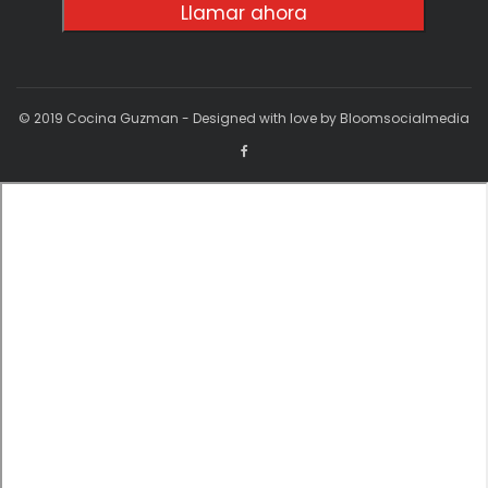
Llamar ahora
© 2019 Cocina Guzman - Designed with love by Bloomsocialmedia