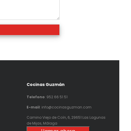
Cocinas Guzmán
Telefono
:
952 66 51 51
E-mail
: info@cocinasguzman.com
Camino Viejo de Coín, 6, 29651 Las Lagunas
de Mijas, Málaga