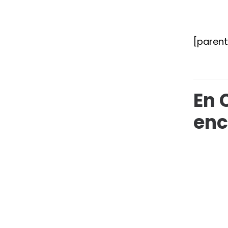
[paren
En 
enc