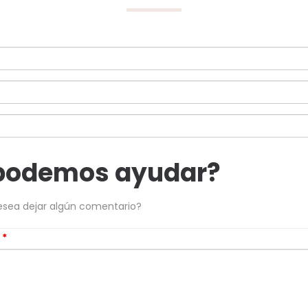
podemos ayudar?
esea dejar algún comentario?
s
*