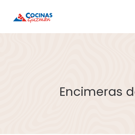
Cocinas
Cocinas
Guzmán
Guzmán
Encimeras d