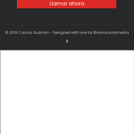
Llamar ahora
© 2019 Cocina Guzman - Designed with love by Bloomsocialmedia