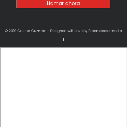
Llamar ahora
© 2019 Cocina Guzman - Designed with love by Bloomsocialmedia