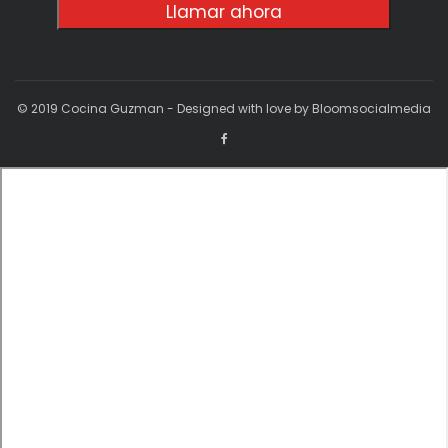
Llamar ahora
© 2019 Cocina Guzman - Designed with love by Bloomsocialmedia