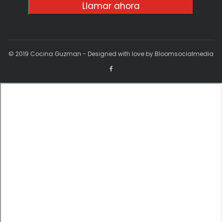
Llamar ahora
© 2019 Cocina Guzman - Designed with love by Bloomsocialmedia