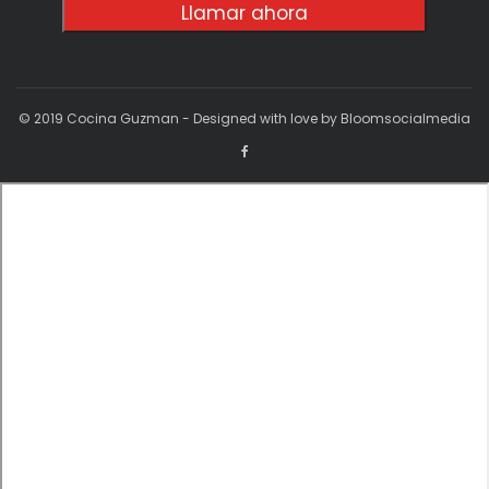
Llamar ahora
© 2019 Cocina Guzman - Designed with love by Bloomsocialmedia