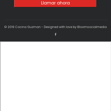
Llamar ahora
© 2019 Cocina Guzman - Designed with love by Bloomsocialmedia