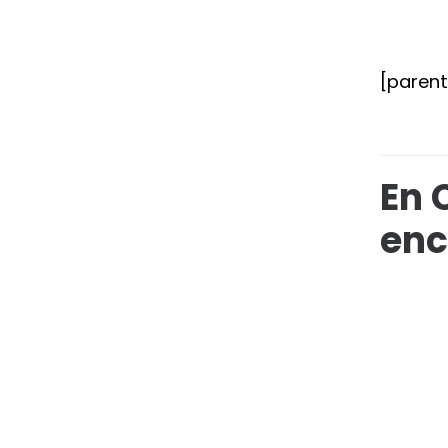
[paren
En 
enc