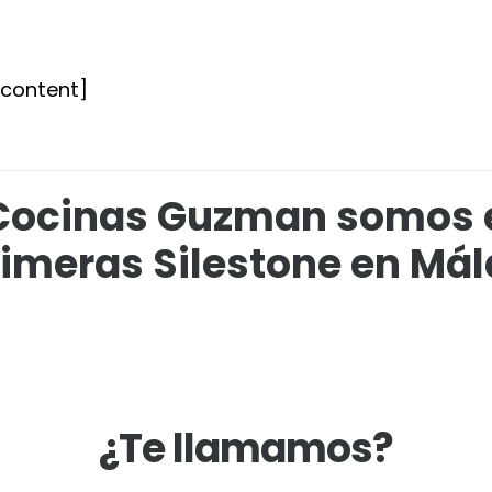
tcontent]
Cocinas Guzman somos 
imeras Silestone en Má
¿Te llamamos?