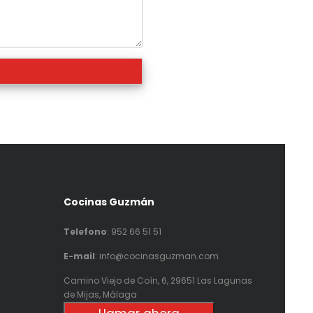
Cocinas Guzmán
Telefono
:
952 66 51 51
E-mail
: info@cocinasguzman.com
Camino Viejo de Coín, 6, 29651 Las Lagunas
de Mijas, Málaga