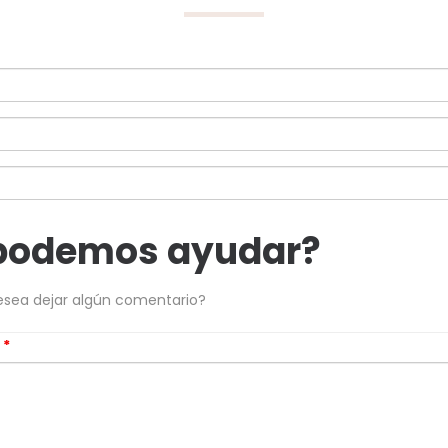
podemos ayudar?
esea dejar algún comentario?
s
*