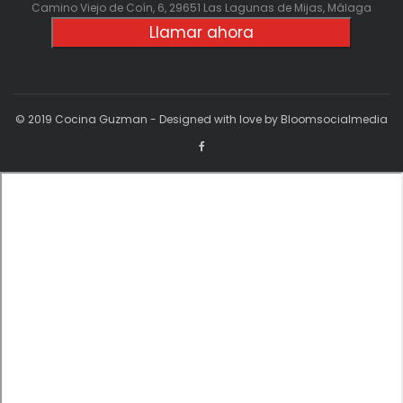
Camino Viejo de Coín, 6, 29651 Las Lagunas de Mijas, Málaga
Llamar ahora
© 2019 Cocina Guzman - Designed with love by Bloomsocialmedia