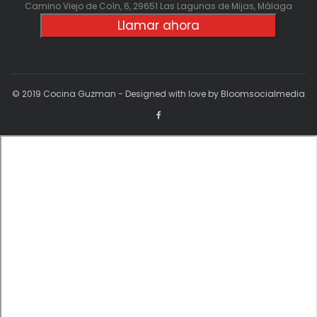
Camino Viejo de Coín, 6, 29651 Las Lagunas de Mijas, Málaga
Llamar ahora
© 2019 Cocina Guzman - Designed with love by Bloomsocialmedia