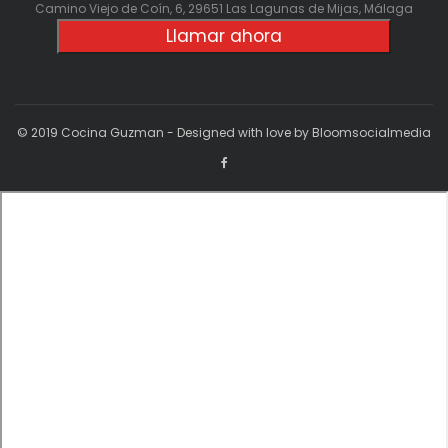
Camino Viejo de Coín, 6, 29651 Las Lagunas de Mijas, Málaga
Llamar ahora
© 2019 Cocina Guzman - Designed with love by Bloomsocialmedia