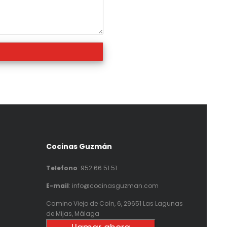
Cocinas Guzmán
Telefono
:
952 66 51 51
E-mail
: info@cocinasguzman.com
Camino Viejo de Coín, 6, 29651 Las Lagunas
de Mijas, Málaga