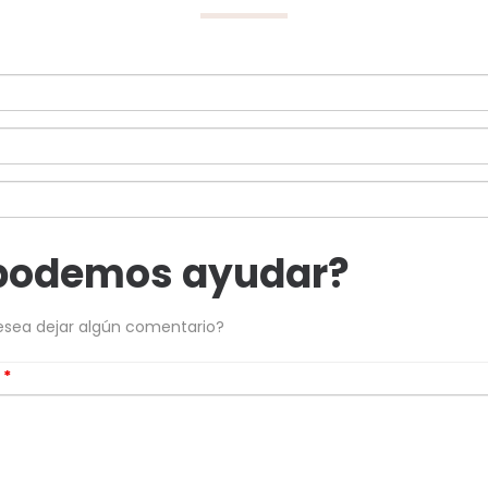
podemos ayudar?
esea dejar algún comentario?
s
*