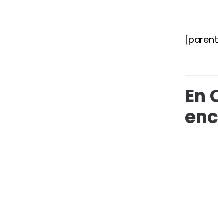
[paren
En 
enc