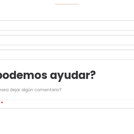
podemos ayudar?
esea dejar algún comentario?
s
*