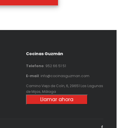
Cocinas Guzmán
Telefono
:
952 66 51 51
E-mail
: info@cocinasguzman.com
Camino Viejo de Coín, 6, 29651 Las Lagunas
de Mijas, Málaga
Llamar ahora