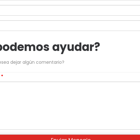
podemos ayudar?
esea dejar algún comentario?
s
*