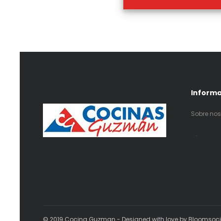
Inform
Sobre nos
.
© 2019 Cocina Guzman - Designed with love by Bloomsoc