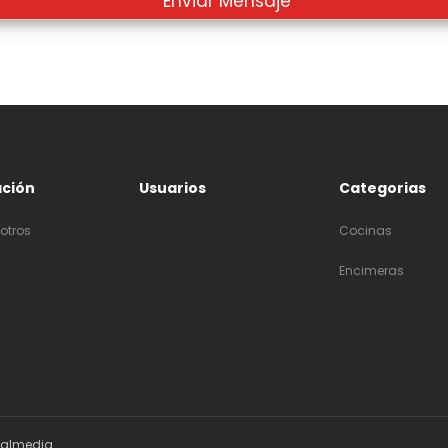
ación
Usuarios
Categorias
otros
Cocinas
Encimeras
ialmedia