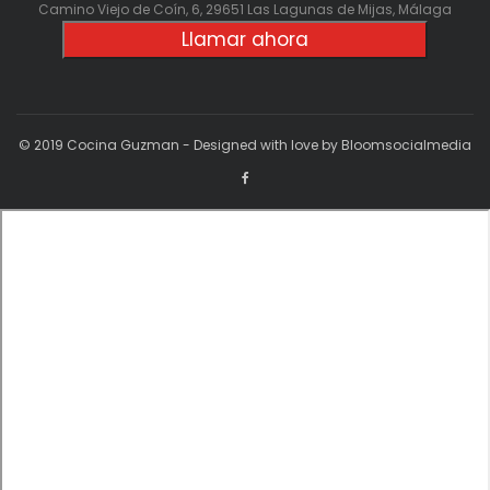
Camino Viejo de Coín, 6, 29651 Las Lagunas de Mijas, Málaga
Llamar ahora
© 2019 Cocina Guzman - Designed with love by Bloomsocialmedia